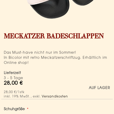
Zum
Anfang
MECKATZER BADESCHLAPPEN
der
Bildergalerie
springen
Das Must-have nicht nur im Sommer!
In Bicolor mit retro Meckatzerschriftzug. Erhältlich im
Online shop!
Lieferzeit
3 - 5 Tage
28,00 €
AUF LAGER
28,00 €
/1stk
inkl. 19% MwSt.
,
exkl.
Versandkosten
Schuhgröße