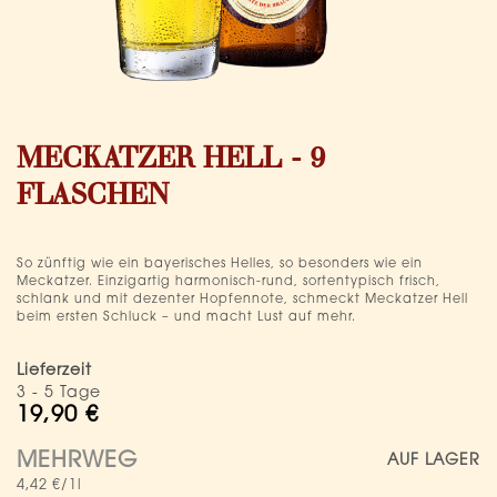
Zum
Anfang
MECKATZER HELL - 9
der
Bildergalerie
FLASCHEN
springen
So zünftig wie ein bayerisches Helles, so besonders wie ein
Meckatzer. Einzigartig harmonisch-rund, sortentypisch frisch,
schlank und mit dezenter Hopfennote, schmeckt Meckatzer Hell
beim ersten Schluck – und macht Lust auf mehr.
Lieferzeit
3 - 5 Tage
19,90 €
MEHRWEG
AUF LAGER
4,42 €
/1l