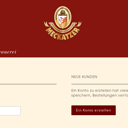
rauerei
NEUE KUNDEN
Ein Konto zu erstellen hat vie
speichern, Bestellungen verf
Ein Konto erstellen