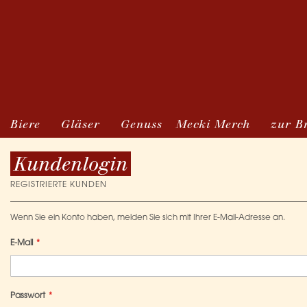
Biere
Gläser
Genuss
Mecki Merch
zur B
Kundenlogin
REGISTRIERTE KUNDEN
Wenn Sie ein Konto haben, melden Sie sich mit Ihrer E-Mail-Adresse an.
E-Mail
Passwort