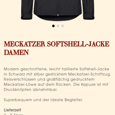
Zum
Anfang
MECKATZER SOFTSHELL-JACKE
der
Bildergalerie
DAMEN
springen
Modern geschnittene, leicht taillierte Softshell-Jacke
in Schwarz mit silber gesticktem Meckatzer-Schriftzug,
Reisverschlüssen und großflächig gedrucktem
Meckatzer-Löwe auf dem Rücken. Die Kapuze ist mit
Druckknöpfen abnehmbar.
Superbequem und der ideale Begleiter.
Lieferzeit