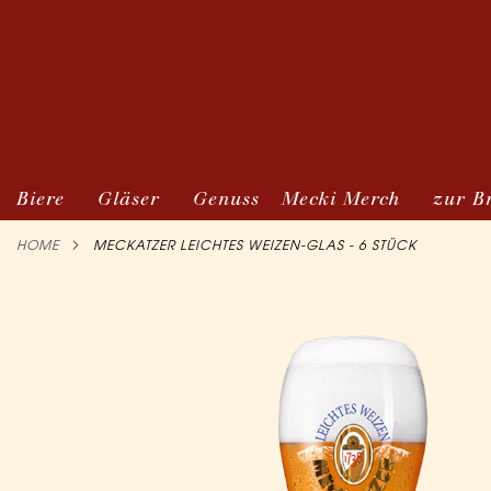
Biere
Gläser
Genuss
Mecki Merch
zur B
HOME
MECKATZER LEICHTES WEIZEN-GLAS - 6 STÜCK
Zum
Ende
der
Bildergalerie
springen