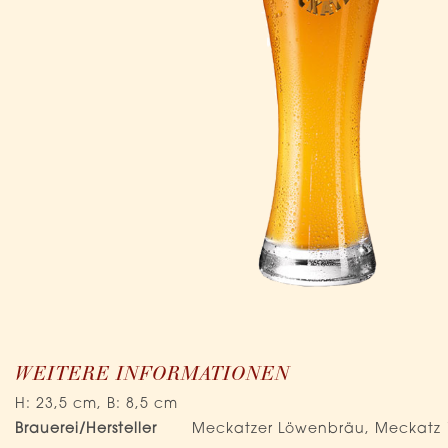
Zum
Anfang
WEITERE INFORMATIONEN
der
H: 23,5 cm, B: 8,5 cm
Bildergalerie
Mehr
springen
Brauerei/Hersteller
Meckatzer Löwenbräu, Meckatz 
Informationen