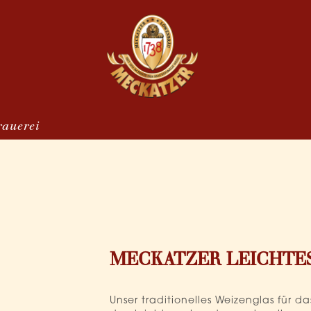
rauerei
MECKATZER LEICHTES
Unser traditionelles Weizenglas für d