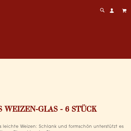
Mei
 WEIZEN-GLAS - 6 STÜCK
as leichte Weizen: Schlank und formschön unterstützt es