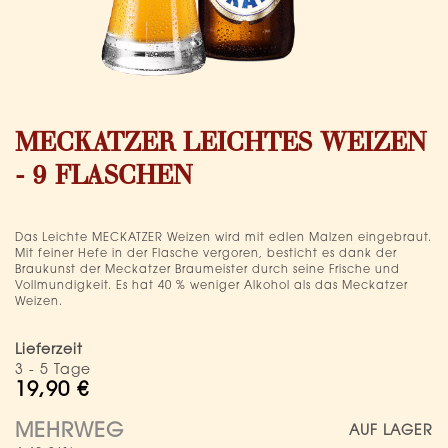
Zum
Anfang
MECKATZER LEICHTES WEIZEN
der
Bildergalerie
- 9 FLASCHEN
springen
Das Leichte MECKATZER Weizen wird mit edlen Malzen eingebraut.
Mit feiner Hefe in der Flasche vergoren, besticht es dank der
Braukunst der Meckatzer Braumeister durch seine Frische und
Vollmundigkeit. Es hat 40 % weniger Alkohol als das Meckatzer
Weizen.
Lieferzeit
3 - 5 Tage
19,90 €
MEHRWEG
AUF LAGER