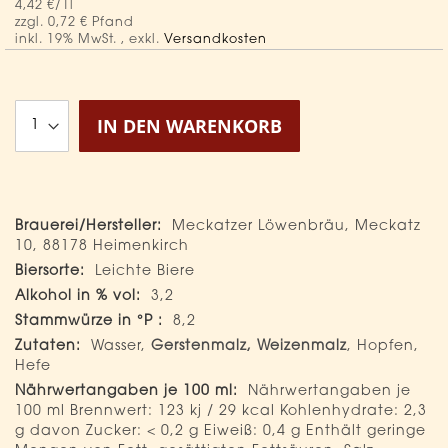
4,42 €
/1l
0,72 €
inkl. 19% MwSt.
,
exkl.
Versandkosten
IN DEN WARENKORB
Mehr
Meckatzer Löwenbräu, Meckatz
Informationen
10, 88178 Heimenkirch
Leichte Biere
3,2
8,2
Wasser,
Gerstenmalz, Weizenmalz
, Hopfen,
Hefe
Nährwertangaben je
100 ml Brennwert: 123 kj / 29 kcal Kohlenhydrate: 2,3
g davon Zucker: < 0,2 g Eiweiß: 0,4 g Enthält geringe