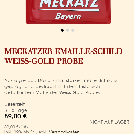
Zum
Anfang
MECKATZER EMAILLE-SCHILD
der
Bildergalerie
WEISS-GOLD PROBE
springen
Nostalgie pur. Das 0,7 mm starke Emaile-Schild ist
geprägt und bedruckt mit dem historisch,
detailliertem Motiv der Weiss-Gold Probe.
Lieferzeit
3 - 5 Tage
89,00 €
NICHT AUF LAGER
89,00 €
/1stk
inkl. 19% MwSt.
,
exkl.
Versandkosten